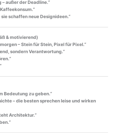
ig – außer der Deadline.“
 % Kaffeekonsum.“
 sie schaffen neue Designideen.“
äß & motivierend)
orgen – Stein für Stein, Pixel für Pixel.“
Trend, sondern Verantwortung.“
ören.“
“
aum Bedeutung zu geben.“
chte – die besten sprechen leise und wirken
eht Architektur.“
ben.“