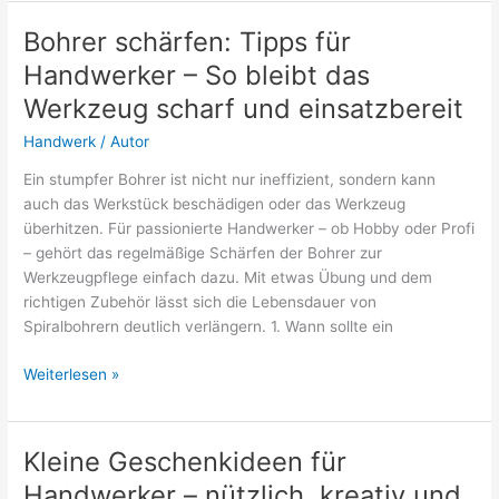
Kappsäge
und
Bohrer schärfen: Tipps für
Tischkreissäge
Handwerker – So bleibt das
–
Einfach
Werkzeug scharf und einsatzbereit
erklärt
Handwerk
/
Autor
Ein stumpfer Bohrer ist nicht nur ineffizient, sondern kann
auch das Werkstück beschädigen oder das Werkzeug
überhitzen. Für passionierte Handwerker – ob Hobby oder Profi
– gehört das regelmäßige Schärfen der Bohrer zur
Werkzeugpflege einfach dazu. Mit etwas Übung und dem
richtigen Zubehör lässt sich die Lebensdauer von
Spiralbohrern deutlich verlängern. 1. Wann sollte ein
Bohrer
Weiterlesen »
schärfen:
Tipps
für
Kleine Geschenkideen für
Handwerker
Handwerker – nützlich, kreativ und
–