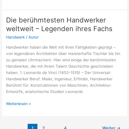
Säge
für
Sockelleisten
Die berühmtesten Handwerker
–
weltweit – Legenden ihres Fachs
So
gelingt
Handwerk
/
Autor
der
Handwerker haben die Welt mit ihren Fähigkeiten geprägt –
perfekte
von legendären Architekten über meisterhafte Tischler bis hin
Schnitt
zu genialen Uhrmachern. Hier sind einige der berühmtesten
Handwerker, die mit ihrem Talent Geschichte geschrieben
haben. 1. Leonardo da Vinci (1452–1519) – Der Universal-
Handwerker Beruf: Maler, Ingenieur, Erfinder, Handwerker
Berühmt für: Konstruktionen von Maschinen, Architektur-
Entwürfe, anatomische Studien Leonardo
Die
Weiterlesen »
berühmtesten
Handwerker
weltweit
1
2
…
4
Weiter
→
–