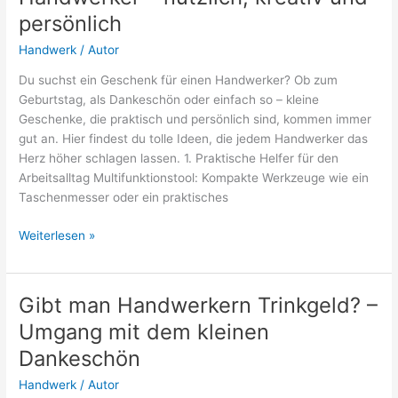
So
persönlich
bleibt
Handwerk
/
Autor
das
Werkzeug
Du suchst ein Geschenk für einen Handwerker? Ob zum
scharf
Geburtstag, als Dankeschön oder einfach so – kleine
und
Geschenke, die praktisch und persönlich sind, kommen immer
einsatzbereit
gut an. Hier findest du tolle Ideen, die jedem Handwerker das
Herz höher schlagen lassen. 1. Praktische Helfer für den
Arbeitsalltag Multifunktionstool: Kompakte Werkzeuge wie ein
Taschenmesser oder ein praktisches
Kleine
Weiterlesen »
Geschenkideen
für
Handwerker
Gibt man Handwerkern Trinkgeld? –
–
Umgang mit dem kleinen
nützlich,
kreativ
Dankeschön
und
Handwerk
/
Autor
persönlich