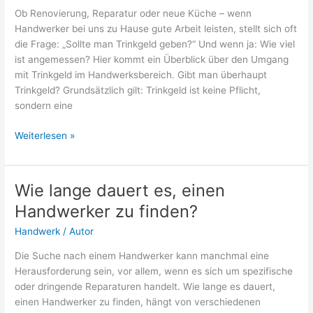
Ob Renovierung, Reparatur oder neue Küche – wenn
Handwerker bei uns zu Hause gute Arbeit leisten, stellt sich oft
die Frage: „Sollte man Trinkgeld geben?“ Und wenn ja: Wie viel
ist angemessen? Hier kommt ein Überblick über den Umgang
mit Trinkgeld im Handwerksbereich. Gibt man überhaupt
Trinkgeld? Grundsätzlich gilt: Trinkgeld ist keine Pflicht,
sondern eine
Gibt
Weiterlesen »
man
Handwerkern
Trinkgeld?
Wie lange dauert es, einen
–
Handwerker zu finden?
Umgang
mit
Handwerk
/
Autor
dem
Die Suche nach einem Handwerker kann manchmal eine
kleinen
Herausforderung sein, vor allem, wenn es sich um spezifische
Dankeschön
oder dringende Reparaturen handelt. Wie lange es dauert,
einen Handwerker zu finden, hängt von verschiedenen