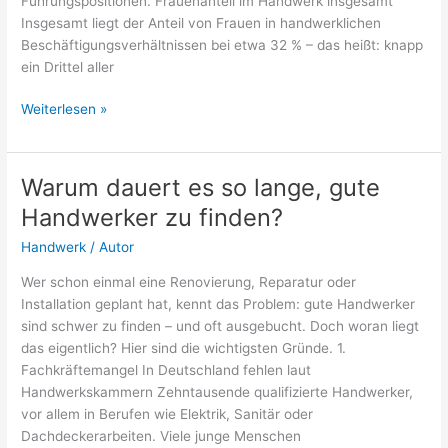
Führungspositionen. Frauenanteil im Handwerk insgesamt
Insgesamt liegt der Anteil von Frauen in handwerklichen
Beschäftigungsverhältnissen bei etwa 32 % – das heißt: knapp
ein Drittel aller
Frauen
Weiterlesen »
im
Handwerk
–
Warum dauert es so lange, gute
Zahlen
Handwerker zu finden?
&
Fakten
Handwerk
/
Autor
Wer schon einmal eine Renovierung, Reparatur oder
Installation geplant hat, kennt das Problem: gute Handwerker
sind schwer zu finden – und oft ausgebucht. Doch woran liegt
das eigentlich? Hier sind die wichtigsten Gründe. 1.
Fachkräftemangel In Deutschland fehlen laut
Handwerkskammern Zehntausende qualifizierte Handwerker,
vor allem in Berufen wie Elektrik, Sanitär oder
Dachdeckerarbeiten. Viele junge Menschen