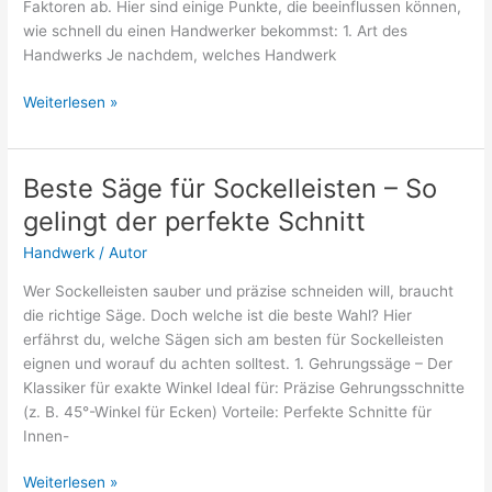
Faktoren ab. Hier sind einige Punkte, die beeinflussen können,
wie schnell du einen Handwerker bekommst: 1. Art des
Handwerks Je nachdem, welches Handwerk
Wie
Weiterlesen »
lange
dauert
es,
Beste Säge für Sockelleisten – So
einen
gelingt der perfekte Schnitt
Handwerker
zu
Handwerk
/
Autor
finden?
Wer Sockelleisten sauber und präzise schneiden will, braucht
die richtige Säge. Doch welche ist die beste Wahl? Hier
erfährst du, welche Sägen sich am besten für Sockelleisten
eignen und worauf du achten solltest. 1. Gehrungssäge – Der
Klassiker für exakte Winkel Ideal für: Präzise Gehrungsschnitte
(z. B. 45°-Winkel für Ecken) Vorteile: Perfekte Schnitte für
Innen-
Beste
Weiterlesen »