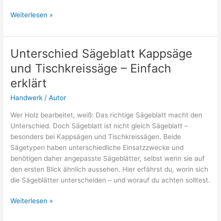
Warum
Weiterlesen »
dauert
es
so
Unterschied Sägeblatt Kappsäge
lange,
und Tischkreissäge – Einfach
gute
Handwerker
erklärt
zu
Handwerk
/
Autor
finden?
Wer Holz bearbeitet, weiß: Das richtige Sägeblatt macht den
Unterschied. Doch Sägeblatt ist nicht gleich Sägeblatt –
besonders bei Kappsägen und Tischkreissägen. Beide
Sägetypen haben unterschiedliche Einsatzzwecke und
benötigen daher angepasste Sägeblätter, selbst wenn sie auf
den ersten Blick ähnlich aussehen. Hier erfährst du, worin sich
die Sägeblätter unterscheiden – und worauf du achten solltest.
Unterschied
Weiterlesen »
Sägeblatt