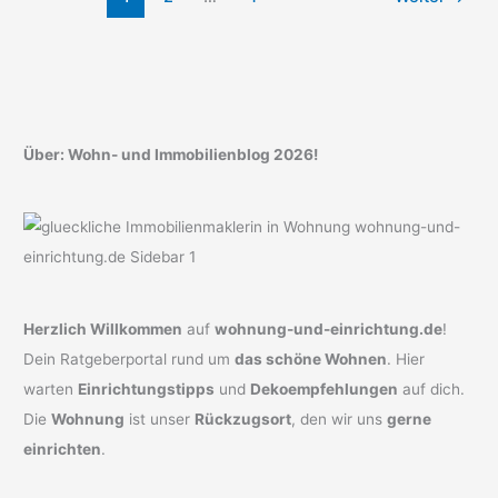
Legenden
ihres
Fachs
Über: Wohn- und Immobilienblog 2026!
Herzlich Willkommen
auf
wohnung-und-einrichtung.de
!
Dein Ratgeberportal rund um
das schöne Wohnen
. Hier
warten
Einrichtungstipps
und
Dekoempfehlungen
auf dich.
Die
Wohnung
ist unser
Rückzugsort
, den wir uns
gerne
einrichten
.