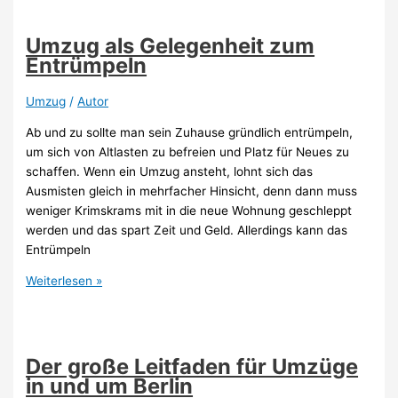
–
so
Umzug als Gelegenheit zum
klappt
Entrümpeln
es!
Umzug
/
Autor
Ab und zu sollte man sein Zuhause gründlich entrümpeln,
um sich von Altlasten zu befreien und Platz für Neues zu
schaffen. Wenn ein Umzug ansteht, lohnt sich das
Ausmisten gleich in mehrfacher Hinsicht, denn dann muss
weniger Krimskrams mit in die neue Wohnung geschleppt
werden und das spart Zeit und Geld. Allerdings kann das
Entrümpeln
Umzug
Weiterlesen »
als
Gelegenheit
zum
Entrümpeln
Der große Leitfaden für Umzüge
in und um Berlin