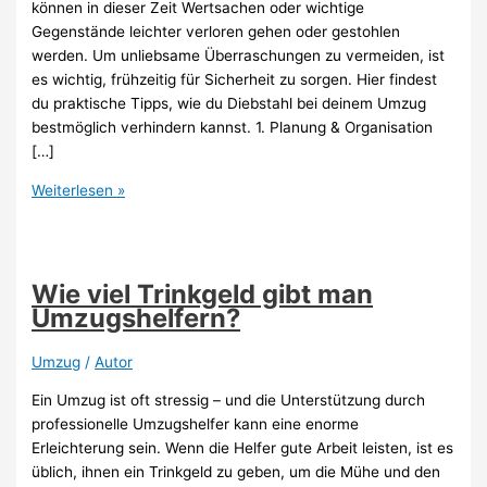
können in dieser Zeit Wertsachen oder wichtige
Gegenstände leichter verloren gehen oder gestohlen
werden. Um unliebsame Überraschungen zu vermeiden, ist
es wichtig, frühzeitig für Sicherheit zu sorgen. Hier findest
du praktische Tipps, wie du Diebstahl bei deinem Umzug
bestmöglich verhindern kannst. 1. Planung & Organisation
[…]
Diebstahl
Weiterlesen »
bei
Umzug
vermeiden
–
Wie viel Trinkgeld gibt man
So
Umzugshelfern?
schützt
du
Umzug
/
Autor
deine
Ein Umzug ist oft stressig – und die Unterstützung durch
Sachen
professionelle Umzugshelfer kann eine enorme
effektiv
Erleichterung sein. Wenn die Helfer gute Arbeit leisten, ist es
üblich, ihnen ein Trinkgeld zu geben, um die Mühe und den