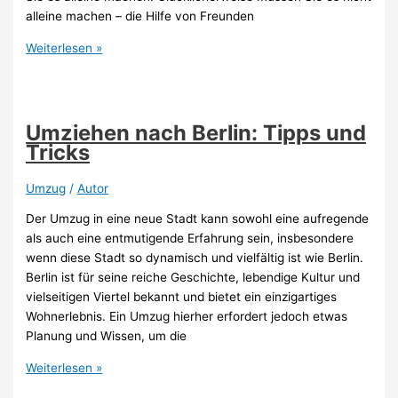
alleine machen – die Hilfe von Freunden
Freunde
Weiterlesen »
überreden,
beim
Umzug
zu
Umziehen nach Berlin: Tipps und
helfen:
Tricks
Tipps
Umzug
/
Autor
Der Umzug in eine neue Stadt kann sowohl eine aufregende
als auch eine entmutigende Erfahrung sein, insbesondere
wenn diese Stadt so dynamisch und vielfältig ist wie Berlin.
Berlin ist für seine reiche Geschichte, lebendige Kultur und
vielseitigen Viertel bekannt und bietet ein einzigartiges
Wohnerlebnis. Ein Umzug hierher erfordert jedoch etwas
Planung und Wissen, um die
Umziehen
Weiterlesen »
nach