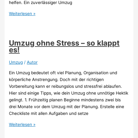
helfen. Ein zuverlässiger Umzug
Tipps
Weiterlesen »
für
einen
erfolgreichen
Umzug
Umzug ohne Stress – so klappt
und
es!
die
Einrichtung
Umzug
/
Autor
der
Ein Umzug bedeutet oft viel Planung, Organisation und
neuen
körperliche Anstrengung. Doch mit der richtigen
Wohnung
Vorbereitung kann er reibungslos und stressfrei ablaufen.
Hier sind einige Tipps, wie dein Umzug ohne unnötige Hektik
gelingt. 1. Frühzeitig planen Beginne mindestens zwei bis
drei Monate vor dem Umzug mit der Planung. Erstelle eine
Checkliste mit allen Aufgaben und setze
Umzug
Weiterlesen »
ohne
Stress