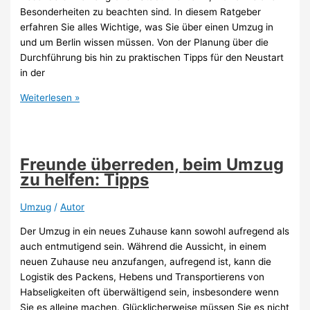
Besonderheiten zu beachten sind. In diesem Ratgeber
erfahren Sie alles Wichtige, was Sie über einen Umzug in
und um Berlin wissen müssen. Von der Planung über die
Durchführung bis hin zu praktischen Tipps für den Neustart
in der
Ratgeber
Weiterlesen »
für
Ihren
Umzug
in
Freunde überreden, beim Umzug
und
zu helfen: Tipps
um
Berlin:
Umzug
/
Autor
Tipps
Der Umzug in ein neues Zuhause kann sowohl aufregend als
auch entmutigend sein. Während die Aussicht, in einem
neuen Zuhause neu anzufangen, aufregend ist, kann die
Logistik des Packens, Hebens und Transportierens von
Habseligkeiten oft überwältigend sein, insbesondere wenn
Sie es alleine machen. Glücklicherweise müssen Sie es nicht