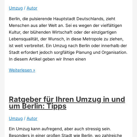
Umzug
/
Autor
Berlin, die pulsierende Hauptstadt Deutschlands, zieht
Menschen aus aller Welt an. Sei es wegen der vielfältigen
Kultur, der blühenden Wirtschaft oder der einzigartigen
Lebensqualität, der Wunsch, in diese Metropole zu ziehen,
ist weit verbreitet. Ein Umzug nach Berlin oder innerhalb der
Stadt erfordert jedoch sorgfältige Planung und Organisation.
In diesem Artikel geben wir Ihnen einen
Der
Weiterlesen »
große
Leitfaden
für
Umzüge
Ratgeber für Ihren Umzug in und
in
um Berlin: Tipps
und
um
Umzug
/
Autor
Berlin
Ein Umzug kann aufregend, aber auch stressig sein.
Besonders in einer großen Stadt wie Berlin, wo zahlreiche