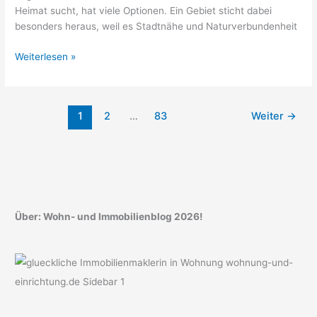
Heimat sucht, hat viele Optionen. Ein Gebiet sticht dabei
besonders heraus, weil es Stadtnähe und Naturverbundenheit
Attraktive
Weiterlesen »
Wohnregionen
in
Nordrhein-
1
2
…
83
Weiter
→
Westfalen
mit
Fokus
auf
den
Rhein-
Sieg-
Über: Wohn- und Immobilienblog 2026!
Kreis
2026