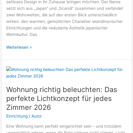
zeitloses Design in ihr Zuhause bringen möchten. Der Name
setzt sich aus „Japan“ und „Scandi“ zusammen und verbindet
zwei Wohnwelten, die auf den ersten Blick unterschiedlich
wirken: den warmen, gemütlichen Charakter skandinavischer
Einrichtungen und die reduzierte Ästhetik japanischer
Wohnkultur. Das
Japandi-
Weiterlesen »
Stil
einrichten:
So
kombinierst
du
skandinavischen
Wohnung richtig beleuchten: Das
Komfort
perfekte Lichtkonzept für jedes
mit
Zimmer 2026
japanischem
Minimalismus
Einrichtung
/
Autor
2026
Eine Wohnung kann perfekt eingerichtet sein – und trotzdem
ungemütlich wirken, wenn die Beleuchtung nicht stimmt. Licht