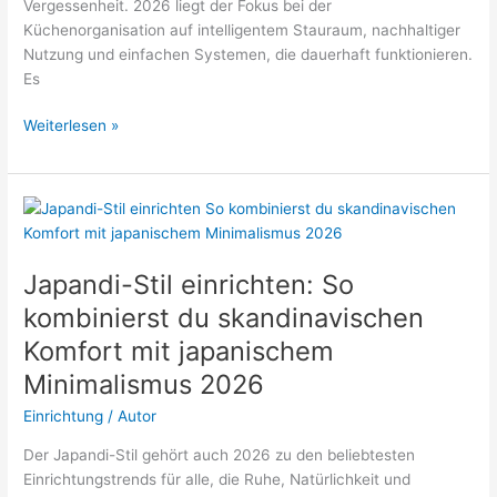
Vergessenheit. 2026 liegt der Fokus bei der
Küchenorganisation auf intelligentem Stauraum, nachhaltiger
Nutzung und einfachen Systemen, die dauerhaft funktionieren.
Es
Küche
Weiterlesen »
organisieren
&
aufräumen:
7
praktische
Aufbewahrungs-
Japandi-Stil einrichten: So
Hacks
kombinierst du skandinavischen
für
Komfort mit japanischem
Schränke
2026
Minimalismus 2026
Einrichtung
/
Autor
Der Japandi-Stil gehört auch 2026 zu den beliebtesten
Einrichtungstrends für alle, die Ruhe, Natürlichkeit und