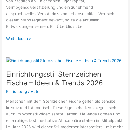
von Krediten ab – hier zählen Eigenkapital,
Vermögensdiversifizierung und ein zunehmend
anspruchsvolles Verständnis von Lebensqualität. Wer sich in
diesem Marktsegment bewegt, sollte die aktuellen
Entwicklungen kennen. Ein Überblick über
Luxus-
Weiterlesen »
Immobilienmarkt:
Geheimtipps
der
Profis
2026
Einrichtungsstil Sternzeichen
Fische – Ideen & Trends 2026
Einrichtung
/
Autor
Menschen mit dem Sternzeichen Fische gelten als sensibel,
kreativ und träumerisch. Diese Eigenschaften spiegeln sich
auch im Wohnstil wider: sanfte Farben, fließende Formen und
eine ruhige, fast meditative Atmosphäre stehen im Mittelpunkt.
Im Jahr 2026 wird dieser Stil moderner interpretiert – mit mehr