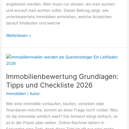
angeboten werden. Man muss nur wissen, wo man suchen
und worauf man achten sollte. Dieser Beitrag zeigt, wie
unterbewertete Immobilien entstehen, welche Anzeichen
darauf hindeuten und welche
Unterbewertete
Weiterlesen »
Immobilien
finden:
Unsere
Geheimtipps
2026
Immobilienbewertung Grundlagen:
Tipps und Checkliste 2026
Immobilien
/
Autor
Wer eine Immobilie verkaufen, kaufen, vererben oder
finanzieren möchte, kommt an einer Frage nicht vorbei: Was
ist die Immobilie wirklich wert? Die Antwort klingt einfach, ist
es in der Praxis aber selten. Online-Rechner liefern in
Sekunden eine Zahl, doch diese Zahl ist oft nur eine grobe