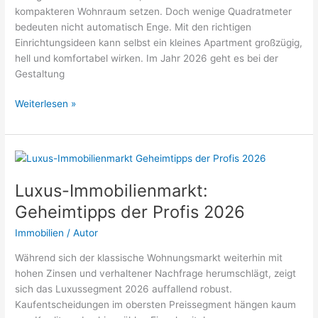
kompakteren Wohnraum setzen. Doch wenige Quadratmeter
bedeuten nicht automatisch Enge. Mit den richtigen
Einrichtungsideen kann selbst ein kleines Apartment großzügig,
hell und komfortabel wirken. Im Jahr 2026 geht es bei der
Gestaltung
Kleine
Weiterlesen »
Räume
größer
wirken
lassen:
8
Luxus-Immobilienmarkt:
geniale
Geheimtipps der Profis 2026
Einrichtungstricks
für
Immobilien
/
Autor
kleine
Während sich der klassische Wohnungsmarkt weiterhin mit
Wohnungen
hohen Zinsen und verhaltener Nachfrage herumschlägt, zeigt
2026
sich das Luxussegment 2026 auffallend robust.
Kaufentscheidungen im obersten Preissegment hängen kaum