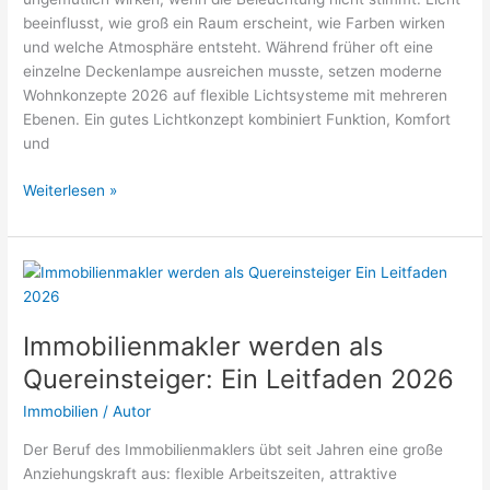
beeinflusst, wie groß ein Raum erscheint, wie Farben wirken
und welche Atmosphäre entsteht. Während früher oft eine
einzelne Deckenlampe ausreichen musste, setzen moderne
Wohnkonzepte 2026 auf flexible Lichtsysteme mit mehreren
Ebenen. Ein gutes Lichtkonzept kombiniert Funktion, Komfort
und
Wohnung
Weiterlesen »
richtig
beleuchten:
Das
perfekte
Lichtkonzept
für
Immobilienmakler werden als
jedes
Quereinsteiger: Ein Leitfaden 2026
Zimmer
2026
Immobilien
/
Autor
Der Beruf des Immobilienmaklers übt seit Jahren eine große
Anziehungskraft aus: flexible Arbeitszeiten, attraktive