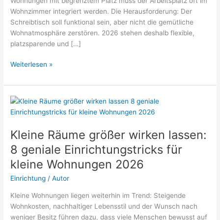
Wohnungen mit begrenztem Platz muss der Arbeitsplatz oft im
Wohnzimmer integriert werden. Die Herausforderung: Der
Schreibtisch soll funktional sein, aber nicht die gemütliche
Wohnatmosphäre zerstören. 2026 stehen deshalb flexible,
platzsparende und […]
Homeoffice
Weiterlesen »
im
Wohnzimmer
einrichten:
5
platzsparende
&
Kleine Räume größer wirken lassen:
schöne
8 geniale Einrichtungstricks für
Lösungen
kleine Wohnungen 2026
2026
Einrichtung
/
Autor
Kleine Wohnungen liegen weiterhin im Trend: Steigende
Wohnkosten, nachhaltiger Lebensstil und der Wunsch nach
weniger Besitz führen dazu, dass viele Menschen bewusst auf