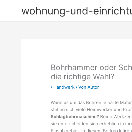
Zum
wohnung-und-einricht
Inhalt
springen
Bohrhammer oder Schl
die richtige Wahl?
/
Handwerk
/ Von
Autor
Wenn es um das Bohren in harte Materi
stellen sich viele Heimwerker und Prof
Schlagbohrmaschine?
Beide Werkzeug
sie unterscheiden sich erheblich in ih
Einsatzgebiet. In diesem Beitrag kläre