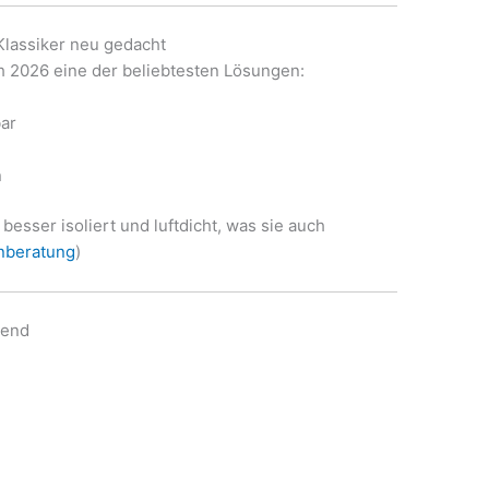
Klassiker neu gedacht
h 2026 eine der beliebtesten Lösungen:
bar
e
n
besser isoliert und luftdicht, was sie auch
nberatung
)
rend