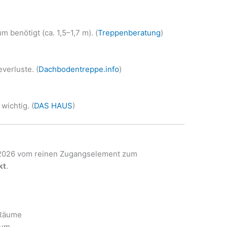
 benötigt (ca. 1,5–1,7 m). (
Treppenberatung
)
verluste. (
Dachbodentreppe.info
)
wichtig. (
DAS HAUS
)
 2026 vom reinen Zugangselement zum
kt
.
 Räume
aum