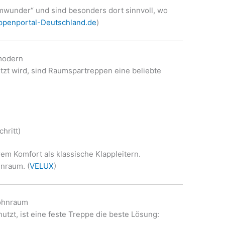
mwunder“ und sind besonders dort sinnvoll, wo
ppenportal-Deutschland.de
)
 modern
t wird, sind Raumspartreppen eine beliebte
hritt)
rem Komfort als klassische Klappleitern.
hnraum. (
VELUX
)
Wohnraum
zt, ist eine feste Treppe die beste Lösung: