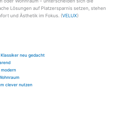
m oder Wohnraum – unterscheiden sich die
ache Lösungen auf Platzersparnis setzen, stehen
rt und Ästhetik im Fokus. (
VELUX
)
 Klassiker neu gedacht
arend
d modern
 Wohnraum
um clever nutzen