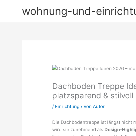
Zum
wohnung-und-einricht
Inhalt
springen
Dachboden Treppe Id
platzsparend & stilvoll
/
Einrichtung
/ Von
Autor
Die Dachbodentreppe ist längst nicht 
wird sie zunehmend als
Design-Highli