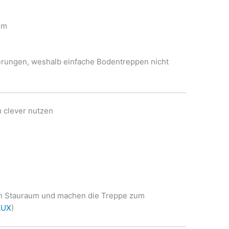
um
derungen, weshalb einfache Bodentreppen nicht
m clever nutzen
en Stauraum und machen die Treppe zum
LUX
)