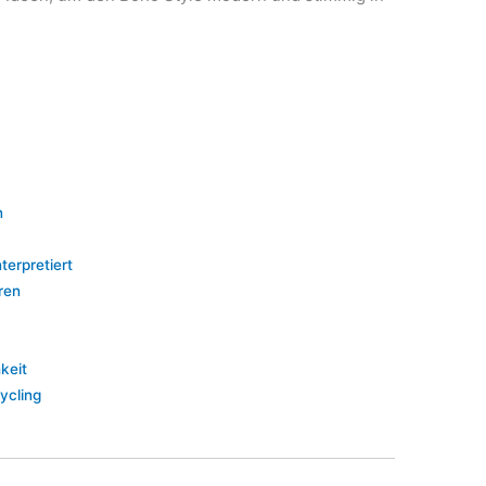
n
terpretiert
ren
hkeit
ycling