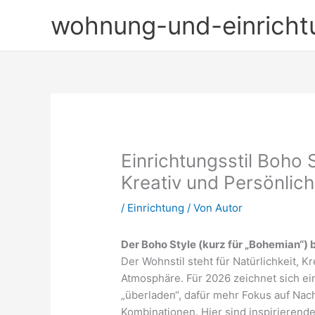
Zum
wohnung-und-einricht
Inhalt
springen
Einrichtungsstil Boho 
Kreativ und Persönlich
/
Einrichtung
/ Von
Autor
Der Boho Style (kurz für „Bohemian“) 
Der Wohnstil steht für Natürlichkeit, K
Atmosphäre. Für 2026 zeichnet sich e
„überladen“, dafür mehr Fokus auf Nac
Kombinationen. Hier sind inspirierend