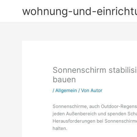
Zum
wohnung-und-einricht
Inhalt
springen
Sonnenschirm stabilis
bauen
/
Allgemein
/ Von
Autor
Sonnenschirme, auch Outdoor-Regensch
jeden Außenbereich und spenden Schat
Herausforderungen bei Sonnenschirmen 
halten.