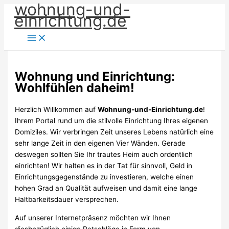
wohnung-und-
Zum
einrichtung.de
Inhalt
springen
Wohnung und Einrichtung:
Wohlfühlen daheim!
Herzlich Willkommen auf
Wohnung-und-Einrichtung.de
!
Ihrem Portal rund um die stilvolle Einrichtung Ihres eigenen
Domiziles. Wir verbringen Zeit unseres Lebens natürlich eine
sehr lange Zeit in den eigenen Vier Wänden. Gerade
deswegen sollten Sie Ihr trautes Heim auch ordentlich
einrichten! Wir halten es in der Tat für sinnvoll, Geld in
Einrichtungsgegenstände zu investieren, welche einen
hohen Grad an Qualität aufweisen und damit eine lange
Haltbarkeitsdauer versprechen.
Auf unserer Internetpräsenz möchten wir Ihnen
diesbezüglich einige Ratschläge in Form von