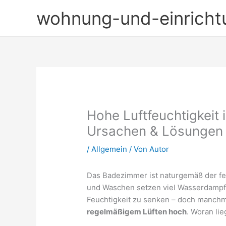
Zum
wohnung-und-einricht
Inhalt
springen
Hohe Luftfeuchtigkeit 
Ursachen & Lösungen
/
Allgemein
/ Von
Autor
Das Badezimmer ist naturgemäß der f
und Waschen setzen viel Wasserdampf f
Feuchtigkeit zu senken – doch manchma
regelmäßigem Lüften hoch
. Woran li