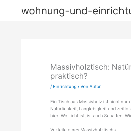
Zum
wohnung-und-einricht
Inhalt
springen
Massivholztisch: Natü
praktisch?
/
Einrichtung
/ Von
Autor
Ein Tisch aus Massivholz ist nicht nur 
Natürlichkeit, Langlebigkeit und zeitlo
hier: Wo Licht ist, ist auch Schatten. W
Vorteile eines Massivholztischs