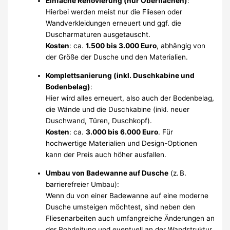
Einfache Renovierung (nur Oberflächen)
:
Hierbei werden meist nur die Fliesen oder
Wandverkleidungen erneuert und ggf. die
Duscharmaturen ausgetauscht.
Kosten
: ca.
1.500 bis 3.000 Euro
, abhängig von
der Größe der Dusche und den Materialien.
Komplettsanierung (inkl. Duschkabine und
Bodenbelag)
:
Hier wird alles erneuert, also auch der Bodenbelag,
die Wände und die Duschkabine (inkl. neuer
Duschwand, Türen, Duschkopf).
Kosten
: ca.
3.000 bis 6.000 Euro
. Für
hochwertige Materialien und Design-Optionen
kann der Preis auch höher ausfallen.
Umbau von Badewanne auf Dusche
(z. B.
barrierefreier Umbau):
Wenn du von einer Badewanne auf eine moderne
Dusche umsteigen möchtest, sind neben den
Fliesenarbeiten auch umfangreiche Änderungen an
der Rohrleitung und eventuell an der Wandstruktur