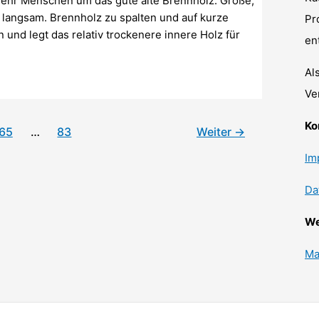
mehr Menschen um das gute alte Brennholz. Große,
 langsam. Brennholz zu spalten und auf kurze
Pr
 und legt das relativ trockenere innere Holz für
en
Al
Ve
Ko
65
…
83
Weiter
→
Im
Da
We
Ma