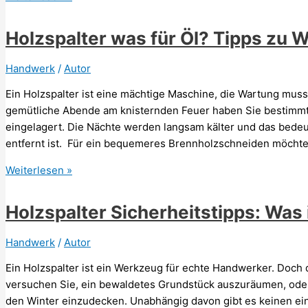
wie
stark?
Holzspalter was für Öl? Tipps zu 
Wie
viel
Handwerk
/
Autor
Power
Ein Holzspalter ist eine mächtige Maschine, die Wartung muss
benötigt
gemütliche Abende am knisternden Feuer haben Sie bestimm
man?
eingelagert. Die Nächte werden langsam kälter und das bede
entfernt ist. Für ein bequemeres Brennholzschneiden möchten S
Holzspalter
Weiterlesen »
was
für
Holzspalter Sicherheitstipps: Was
Öl?
Tipps
Handwerk
/
Autor
zu
Ein Holzspalter ist ein Werkzeug für echte Handwerker. Doch d
Wartung
versuchen Sie, ein bewaldetes Grundstück auszuräumen, oder v
den Winter einzudecken. Unabhängig davon gibt es keinen e