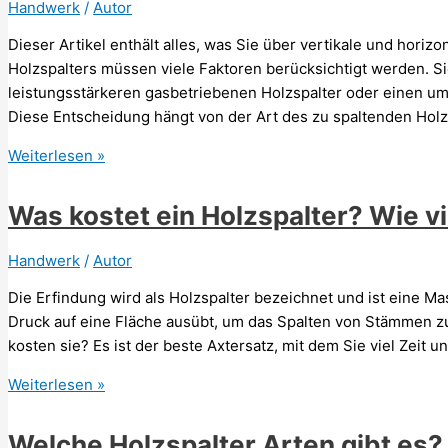
Handwerk
/
Autor
Dieser Artikel enthält alles, was Sie über vertikale und horiz
Holzspalters müssen viele Faktoren berücksichtigt werden. S
leistungsstärkeren gasbetriebenen Holzspalter oder einen um
Diese Entscheidung hängt von der Art des zu spaltenden Hol
Was
Weiterlesen »
ist
besser:
Was kostet ein Holzspalter? Wie vi
Holzspalter
liegend
Handwerk
/
Autor
oder
Die Erfindung wird als Holzspalter bezeichnet und ist eine M
stehend?
Druck auf eine Fläche ausübt, um das Spalten von Stämmen zu 
kosten sie? Es ist der beste Axtersatz, mit dem Sie viel Zeit
Was
Weiterlesen »
kostet
ein
Welche Holzspalter Arten gibt es?