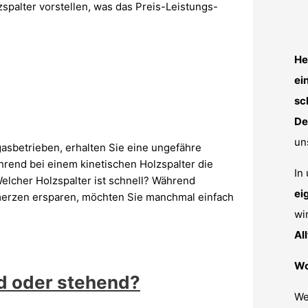
spalter vorstellen, was das Preis-Leistungs-
He
ei
sc
De
un
gasbetrieben, erhalten Sie eine ungefähre
hrend bei einem kinetischen Holzspalter die
In
elcher Holzspalter ist schnell? Während
ei
merzen ersparen, möchten Sie manchmal einfach
wi
Al
Wo
nd oder stehend?
We