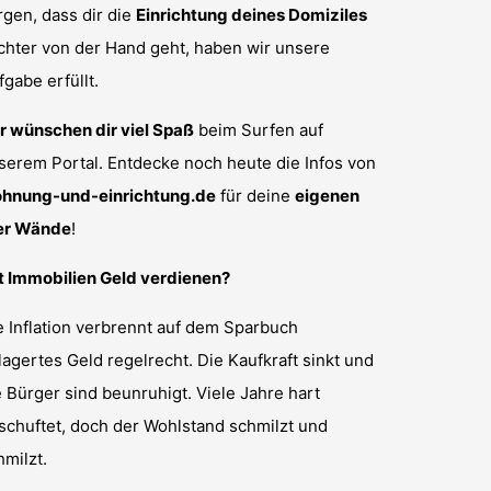
rgen, dass dir die
Einrichtung deines Domiziles
ichter von der Hand geht, haben wir unsere
fgabe erfüllt.
r wünschen dir viel Spaß
beim Surfen auf
serem Portal. Entdecke noch heute die Infos von
hnung-und-einrichtung.de
für deine
eigenen
er Wände
!
t Immobilien Geld verdienen?
e Inflation verbrennt auf dem Sparbuch
lagertes Geld regelrecht. Die Kaufkraft sinkt und
e Bürger sind beunruhigt. Viele Jahre hart
schuftet, doch der Wohlstand schmilzt und
hmilzt.