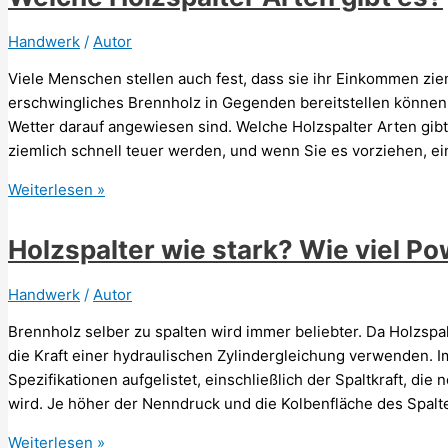
Holzspalter?
Wie
Handwerk
/
Autor
viel
Viele Menschen stellen auch fest, dass sie ihr Einkommen zi
kosten
erschwingliches Brennholz in Gegenden bereitstellen können
sie?
Wetter darauf angewiesen sind. Welche Holzspalter Arten gi
ziemlich schnell teuer werden, und wenn Sie es vorziehen, e
Welche
Weiterlesen »
Holzspalter
Arten
Holzspalter wie stark? Wie viel P
gibt
es?
Handwerk
/
Autor
Brennholz selber zu spalten wird immer beliebter. Da Holzs
die Kraft einer hydraulischen Zylindergleichung verwenden. I
Spezifikationen aufgelistet, einschließlich der Spaltkraft, d
wird. Je höher der Nenndruck und die Kolbenfläche des Spalters
Holzspalter
Weiterlesen »