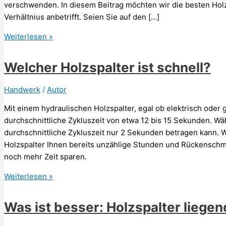
verschwenden. In diesem Beitrag möchten wir die besten Holz
Verhältnius anbetrifft. Seien Sie auf den […]
Welcher
Weiterlesen »
Holzspalter
ist
Welcher Holzspalter ist schnell?
empfehlenswert?
Handwerk
/
Autor
Mit einem hydraulischen Holzspalter, egal ob elektrisch oder 
durchschnittliche Zykluszeit von etwa 12 bis 15 Sekunden. Wä
durchschnittliche Zykluszeit nur 2 Sekunden betragen kann. W
Holzspalter Ihnen bereits unzählige Stunden und Rückensch
noch mehr Zeit sparen.
Welcher
Weiterlesen »
Holzspalter
ist
Was ist besser: Holzspalter liege
schnell?