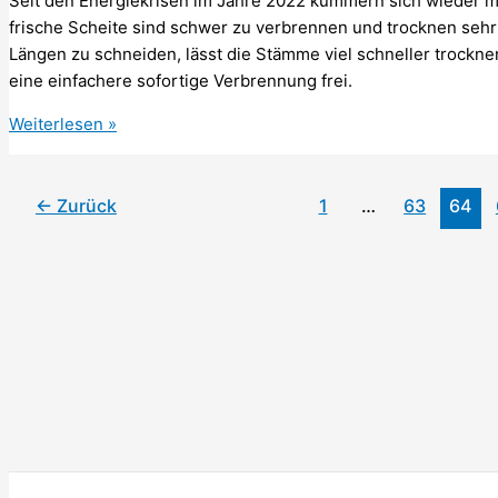
Seit den Energiekrisen im Jahre 2022 kümmern sich wieder 
wiegen
frische Scheite sind schwer zu verbrennen und trocknen sehr
sie?
Längen zu schneiden, lässt die Stämme viel schneller trocknen
eine einfachere sofortige Verbrennung frei.
Warum
Weiterlesen »
muss
man
Holz
←
Zurück
1
…
63
64
spalten?
Besseres
Brennholz?