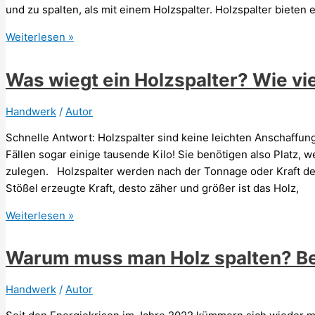
und zu spalten, als mit einem Holzspalter. Holzspalter bieten 
Holzspalter
Weiterlesen »
Sicherheitstipps:
Was
Was wiegt ein Holzspalter? Wie vi
ist
zu
Handwerk
/
Autor
beachten?
Schnelle Antwort: Holzspalter sind keine leichten Anschaffun
Fällen sogar einige tausende Kilo! Sie benötigen also Platz, 
zulegen. Holzspalter werden nach der Tonnage oder Kraft de
Stößel erzeugte Kraft, desto zäher und größer ist das Holz,
Was
Weiterlesen »
wiegt
ein
Warum muss man Holz spalten? B
Holzspalter?
Wie
Handwerk
/
Autor
viel