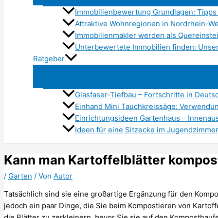
Immobilienbewertung Grundlagen: Tipps 
Attraktive Wohnregionen in Nordrhein-We
Immobilienmakler werden als Quereinstei
Unterbewertete Immobilien finden: Unse
Ratgeber
Glasfaser-Tiefbau – Fortschritte in Deuts
Einhand Mini Tauchkreissäge: Verwend
Einrichtungsideen Gartenhaus – Innenau
Ideen für eine Sitzecke im Jugendzimme
Kann man Kartoffelblätter kompos
/
Garten
/ Von
Autor
Tatsächlich sind sie eine großartige Ergänzung für den Kompost
jedoch ein paar Dinge, die Sie beim Kompostieren von Kartoffel
die Blätter zu zerkleinern, bevor Sie sie auf den Komposthau