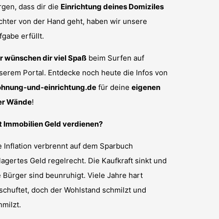
rgen, dass dir die
Einrichtung deines Domiziles
ichter von der Hand geht, haben wir unsere
fgabe erfüllt.
r wünschen dir viel Spaß
beim Surfen auf
serem Portal. Entdecke noch heute die Infos von
hnung-und-einrichtung.de
für deine
eigenen
er Wände
!
t Immobilien Geld verdienen?
e Inflation verbrennt auf dem Sparbuch
lagertes Geld regelrecht. Die Kaufkraft sinkt und
e Bürger sind beunruhigt. Viele Jahre hart
schuftet, doch der Wohlstand schmilzt und
hmilzt.