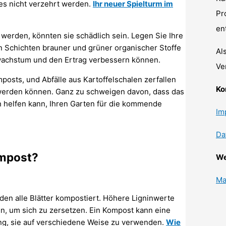
s nicht verzehrt werden.
Ihr neuer Spielturm im
Pr
en
werden, könnten sie schädlich sein. Legen Sie Ihre
n Schichten brauner und grüner organischer Stoffe
Al
enwachstum und den Ertrag verbessern können.
Ve
mposts, und Abfälle aus Kartoffelschalen zerfallen
Ko
et werden können. Ganz zu schweigen davon, dass das
n helfen kann, Ihren Garten für die kommende
Im
Da
ompost?
We
Ma
en alle Blätter kompostiert. Höhere Ligninwerte
en, um sich zu zersetzen. Ein Kompost kann eine
nung, sie auf verschiedene Weise zu verwenden.
Wie