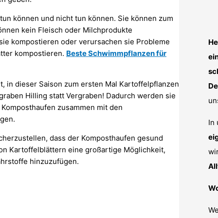
 tun können und nicht tun können. Sie können zum
können kein Fleisch oder Milchprodukte
e sie kompostieren oder verursachen sie Probleme
He
ätter kompostieren.
Beste Schwimmpflanzen für
ei
sc
t, in dieser Saison zum ersten Mal Kartoffelpflanzen
De
rgraben Hilling statt Vergraben! Dadurch werden sie
un
dem Komposthaufen zusammen mit den
ügen.
In
ei
sicherzustellen, dass der Komposthaufen gesund
on Kartoffelblättern eine großartige Möglichkeit,
wi
hrstoffe hinzuzufügen.
Al
Wo
We