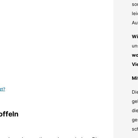
so
le
Au
Wi
un
wo
Vi
Mi
zt?
Di
ge
di
offeln
ge
sc