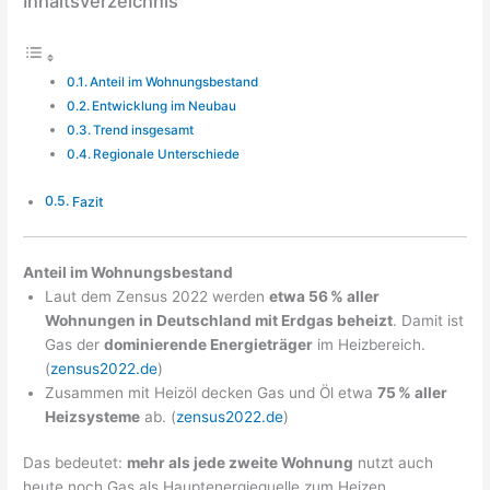
Inhaltsverzeichnis
Anteil im Wohnungsbestand
Entwicklung im Neubau
Trend insgesamt
Regionale Unterschiede
Fazit
Anteil im Wohnungsbestand
Laut dem Zensus 2022 werden
etwa 56 % aller
Wohnungen in Deutschland mit Erdgas beheizt
. Damit ist
Gas der
dominierende Energieträger
im Heizbereich.
(
zensus2022.de
)
Zusammen mit Heizöl decken Gas und Öl etwa
75 % aller
Heizsysteme
ab. (
zensus2022.de
)
Das bedeutet:
mehr als jede zweite Wohnung
nutzt auch
heute noch Gas als Hauptenergiequelle zum Heizen.