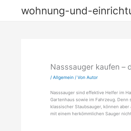
Zum
wohnung-und-einricht
Inhalt
springen
Nasssauger kaufen – d
/
Allgemein
/ Von
Autor
Nasssauger sind effektive Helfer im H
Gartenhaus sowie im Fahrzeug. Denn s
klassischer Staubsauger, können aber 
mit einem herkömmlichen Sauger nicht