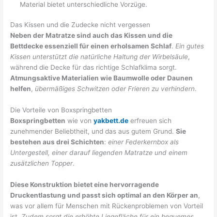
Material bietet unterschiedliche Vorzüge.
Das Kissen und die Zudecke nicht vergessen
Neben der Matratze sind auch das Kissen und die
Bettdecke essenziell für einen erholsamen Schlaf
.
Ein gutes
Kissen unterstützt die natürliche Haltung der Wirbelsäule
,
während die Decke für das richtige Schlafklima sorgt.
Atmungsaktive Materialien wie Baumwolle oder Daunen
helfen
,
übermäßiges Schwitzen oder Frieren zu verhindern
.
Die Vorteile von Boxspringbetten
Boxspringbetten
wie von
yakbett.de
erfreuen sich
zunehmender Beliebtheit, und das aus gutem Grund.
Sie
bestehen aus drei Schichten
:
einer Federkernbox als
Untergestell, einer darauf liegenden Matratze und einem
zusätzlichen Topper
.
Diese Konstruktion bietet eine hervorragende
Druckentlastung und passt sich optimal an den Körper an
,
was vor allem für Menschen mit Rückenproblemen von Vorteil
ist.
Zudem sorgt die erhöhte Liegefläche für ein bequemes