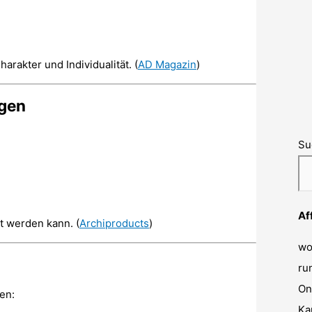
rakter und Individualität. (
AD Magazin
)
ngen
Su
Af
st werden kann. (
Archiproducts
)
wo
ru
On
en:
Ka