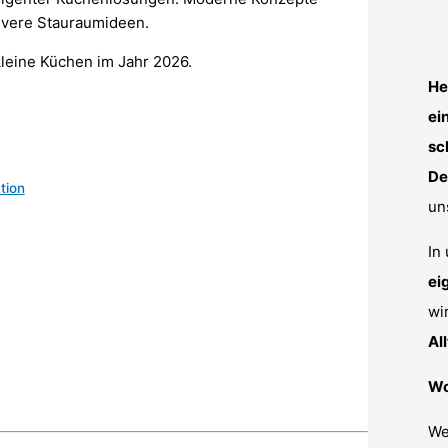
levere Stauraumideen.
 kleine Küchen im Jahr 2026.
He
ei
sc
De
tion
un
In
ei
wi
Al
Wo
We