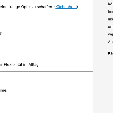
Kö
ne ruhige Optik zu schaffen. (
Küchenheld
)
Im
la
un
g:
we
An
Ka
lexibilität im Alltag.
ume: