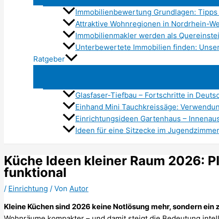
Immobilienbewertung Grundlagen: Tipps 
Attraktive Wohnregionen in Nordrhein-We
Immobilienmakler werden als Quereinstei
Unterbewertete Immobilien finden: Unse
Ratgeber
Glasfaser-Tiefbau – Fortschritte in Deuts
Einhand Mini Tauchkreissäge: Verwend
Einrichtungsideen Gartenhaus – Innenau
Ideen für eine Sitzecke im Jugendzimme
Küche Ideen kleiner Raum 2026: P
funktional
/
Einrichtung
/ Von
Autor
Kleine Küchen sind 2026 keine Notlösung mehr, sondern ein 
Wohnräume kompakter – und damit steigt die Bedeutung inte