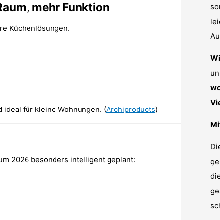
Raum, mehr Funktion
so
le
re Küchenlösungen.
Au
Wi
un
wo
Vi
 ideal für kleine Wohnungen. (
Archiproducts
)
Mi
Di
aum 2026 besonders intelligent geplant:
ge
di
ge
sc