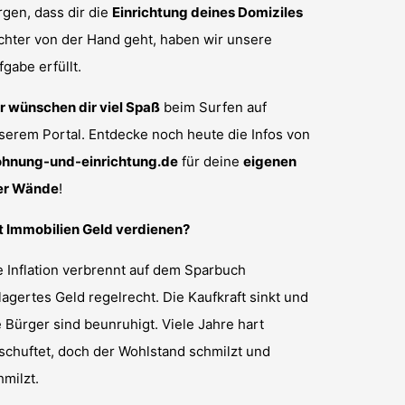
rgen, dass dir die
Einrichtung deines Domiziles
ichter von der Hand geht, haben wir unsere
fgabe erfüllt.
r wünschen dir viel Spaß
beim Surfen auf
serem Portal. Entdecke noch heute die Infos von
hnung-und-einrichtung.de
für deine
eigenen
er Wände
!
t Immobilien Geld verdienen?
e Inflation verbrennt auf dem Sparbuch
lagertes Geld regelrecht. Die Kaufkraft sinkt und
e Bürger sind beunruhigt. Viele Jahre hart
schuftet, doch der Wohlstand schmilzt und
hmilzt.