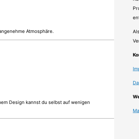
Pr
en
ne angenehme Atmosphäre.
Al
Ve
Ko
Im
Da
We
mem Design kannst du selbst auf wenigen
.
Ma